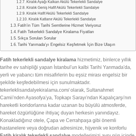
Kiralık Ayağı Kalkan Akülü Tekerlekli Sandalye
Kiralık Geniş Hafif Akülü Tekerlekli Sandalye
Kiralık Hafif Akülü Tekerlekli Sandalye
Kiralık Katlanır Akülü Tekerlekli Sandalye
Fatih’in Tüm Tarihi Semtlerine Hizmet Veriyoruz
Fatih Tekerlekli Sandalye Kiralama Fiyatları
Sıkça Sorulan Sorular
Tarihi Yarımada’yı Engelsiz Keşfetmek İçin Bize Ulaşın
Fatih tekerlekli sandalye kiralama
hizmetimiz, binlerce yıllık
tarihe ev sahipliği yapan İstanbul'un kalbi Tarihi Yarımada'da,
yerli ve yabancı tüm misafirlerin bu eşsiz mirası engelsiz bir
şekilde keşfedebilmesi için sunulmaktadır.
tekerleklisandalyekiralama.com/ olarak, Sultanahmet
Camii'nden Ayasofya'ya, Topkapı Sarayı'ndan Kapalıçarşı'nın
hareketli koridorlarına kadar uzanan bu büyülü atmosferde,
hareket özgürlüğüne ihtiyaç duyan herkesin yanındayız.
Konakladığınız otele, Çapa ve Cerrahpaşa gibi önemli
hastanelere veya doğrudan adresinize, hijyenik ve konforlu
Fatih kiralık tekerlekli sandalye
modellerimizi aynı gün içinde