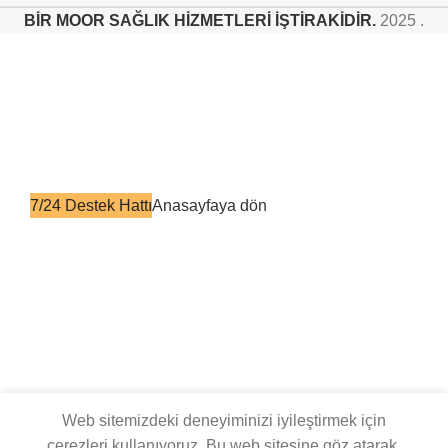
BİR MOOR SAĞLIK HİZMETLERİ İŞTİRAKİDİR.
2025 .
Aradığını bulamadın mı ?
Manuel - Akülü - Engelli scooteri kiralamak mı
istiyorsunuz ?
7/24 Destek Hattı
Anasayfaya dön
Web sitemizdeki deneyiminizi iyileştirmek için
çerezleri kullanıyoruz. Bu web sitesine göz atarak,