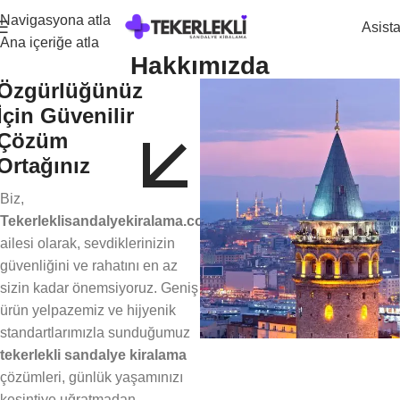
Navigasyona atla
Asist
Ana içeriğe atla
Hakkımızda
Özgürlüğünüz
İçin Güvenilir
Çözüm
Ortağınız
Biz,
Tekerleklisandalyekiralama.com
ailesi olarak, sevdiklerinizin
güvenliğini ve rahatını en az
sizin kadar önemsiyoruz. Geniş
ürün yelpazemiz ve hijyenik
standartlarımızla sunduğumuz
tekerlekli sandalye kiralama
çözümleri, günlük yaşamınızı
kesintiye uğratmadan