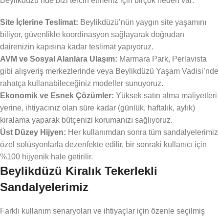
Beylikdüzü’nde bizi tercih etmeniz için birçok neden var:
Site İçlerine Teslimat:
Beylikdüzü’nün yaygın site yaşamını
biliyor, güvenlikle koordinasyon sağlayarak doğrudan
dairenizin kapısına kadar teslimat yapıyoruz.
AVM ve Sosyal Alanlara Ulaşım:
Marmara Park, Perlavista
gibi alışveriş merkezlerinde veya Beylikdüzü Yaşam Vadisi’nde
rahatça kullanabileceğiniz modeller sunuyoruz.
Ekonomik ve Esnek Çözümler:
Yüksek satın alma maliyetleri
yerine, ihtiyacınız olan süre kadar (günlük, haftalık, aylık)
kiralama yaparak bütçenizi korumanızı sağlıyoruz.
Üst Düzey Hijyen:
Her kullanımdan sonra tüm sandalyelerimiz
özel solüsyonlarla dezenfekte edilir, bir sonraki kullanıcı için
%100 hijyenik hale getirilir.
Beylikdüzü Kiralık Tekerlekli
Sandalyelerimiz
Farklı kullanım senaryoları ve ihtiyaçlar için özenle seçilmiş