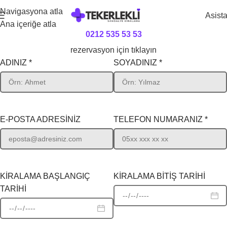
Navigasyona atla
Asist
Ana içeriğe atla
0212 535 53 53
rezervasyon için tıklayın
ADINIZ *
SOYADINIZ *
E-POSTA ADRESİNİZ
TELEFON NUMARANIZ *
KİRALAMA BAŞLANGIÇ
KİRALAMA BİTİŞ TARİHİ
TARİHİ