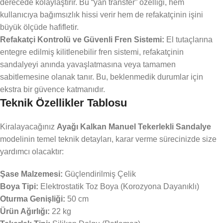
derecede kolaylaştırır. Bu “yan transfer” özelliği, hem
kullanıcıya bağımsızlık hissi verir hem de refakatçinin işini
büyük ölçüde hafifletir.
Refakatçi Kontrolü ve Güvenli Fren Sistemi:
El tutaçlarına
entegre edilmiş kilitlenebilir fren sistemi, refakatçinin
sandalyeyi anında yavaşlatmasına veya tamamen
sabitlemesine olanak tanır. Bu, beklenmedik durumlar için
ekstra bir güvence katmanıdır.
Teknik Özellikler Tablosu
Kiralayacağınız
Ayağı Kalkan Manuel Tekerlekli Sandalye
modelinin temel teknik detayları, karar verme sürecinizde size
yardımcı olacaktır:
Şase Malzemesi:
Güçlendirilmiş Çelik
Boya Tipi:
Elektrostatik Toz Boya (Korozyona Dayanıklı)
Oturma Genişliği:
50 cm
Ürün Ağırlığı:
22 kg