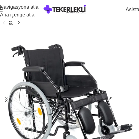
Navigasyona atla
Asist
Ana içeriğe atla
Ana Sayfa
/
Kiralık Manuel Tekerlekli Sandalye Modelleri