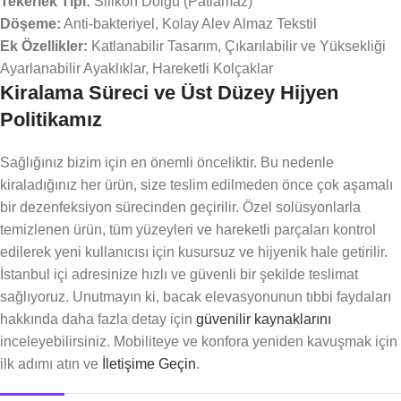
Tekerlek Tipi:
Silikon Dolgu (Patlamaz)
Döşeme:
Anti-bakteriyel, Kolay Alev Almaz Tekstil
Ek Özellikler:
Katlanabilir Tasarım, Çıkarılabilir ve Yüksekliği
Ayarlanabilir Ayaklıklar, Hareketli Kolçaklar
Kiralama Süreci ve Üst Düzey Hijyen
Politikamız
Sağlığınız bizim için en önemli önceliktir. Bu nedenle
kiraladığınız her ürün, size teslim edilmeden önce çok aşamalı
bir dezenfeksiyon sürecinden geçirilir. Özel solüsyonlarla
temizlenen ürün, tüm yüzeyleri ve hareketli parçaları kontrol
edilerek yeni kullanıcısı için kusursuz ve hijyenik hale getirilir.
İstanbul içi adresinize hızlı ve güvenli bir şekilde teslimat
sağlıyoruz. Unutmayın ki, bacak elevasyonunun tıbbi faydaları
hakkında daha fazla detay için
güvenilir kaynaklarını
inceleyebilirsiniz. Mobiliteye ve konfora yeniden kavuşmak için
ilk adımı atın ve
İletişime Geçin
.