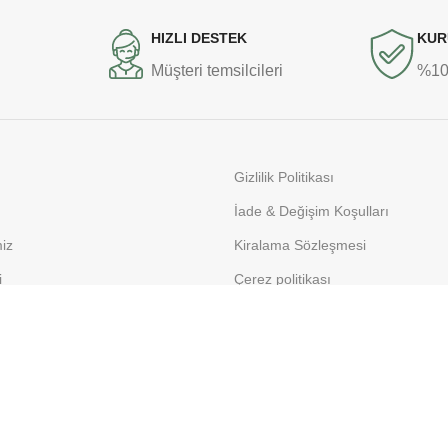
HIZLI DESTEK
KUR
Müşteri temsilcileri
%100
Gizlilik Politikası
İade & Değişim Koşulları
miz
Kiralama Sözleşmesi
i
Çerez politikası
orular
KVKK Açık Rıza Beyanı
BİR MOOR SAĞLIK HİZMETLERİ İŞTİRAKİDİR.
2025 .