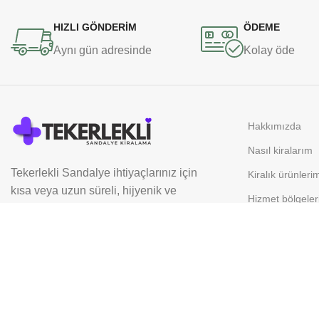
HIZLI GÖNDERİM
ÖDEME
Aynı gün adresinde
Kolay öde
Hakkımızda
Nasıl kiralarım
Tekerlekli Sandalye ihtiyaçlarınız için
Kiralık ürünleri
kısa veya uzun süreli, hijyenik ve
Hizmet bölgeler
yüksek kaliteli tekerlekli sandalye
Sıkça Sorulan S
kiralama çözümleri sunuyoruz.