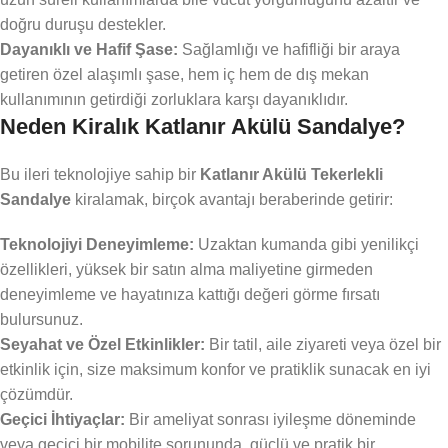
doğru duruşu destekler.
Dayanıklı ve Hafif Şase:
Sağlamlığı ve hafifliği bir araya
getiren özel alaşımlı şase, hem iç hem de dış mekan
kullanımının getirdiği zorluklara karşı dayanıklıdır.
Neden Kiralık Katlanır Akülü Sandalye?
Bu ileri teknolojiye sahip bir
Katlanır Akülü Tekerlekli
Sandalye
kiralamak, birçok avantajı beraberinde getirir:
Teknolojiyi Deneyimleme:
Uzaktan kumanda gibi yenilikçi
özellikleri, yüksek bir satın alma maliyetine girmeden
deneyimleme ve hayatınıza kattığı değeri görme fırsatı
bulursunuz.
Seyahat ve Özel Etkinlikler:
Bir tatil, aile ziyareti veya özel bir
etkinlik için, size maksimum konfor ve pratiklik sunacak en iyi
çözümdür.
Geçici İhtiyaçlar:
Bir ameliyat sonrası iyileşme döneminde
veya geçici bir mobilite sorununda, güçlü ve pratik bir