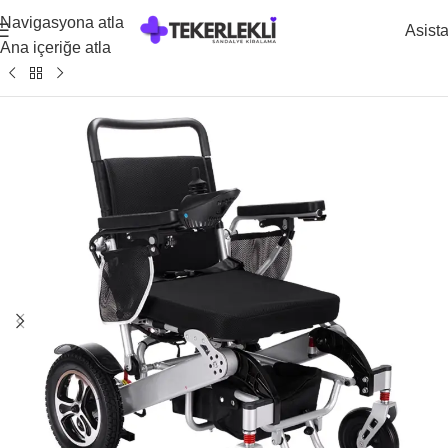
Navigasyona atla
Asist
Ana içeriğe atla
Ana Sayfa
/
Kiralık Akülü Tekerlekli Sandalye Modelleri