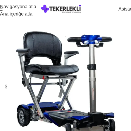
Navigasyona atla
Asist
Ana içeriğe atla
Ana Sayfa
/
Kiralık Yaşlı ve Engelli Scooter Modelleri