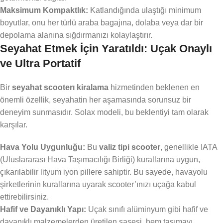
Maksimum Kompaktlık:
Katlandığında ulaştığı minimum
boyutlar, onu her türlü araba bagajına, dolaba veya dar bir
depolama alanına sığdırmanızı kolaylaştırır.
Seyahat Etmek İçin Yaratıldı: Uçak Onaylı
ve Ultra Portatif
Bir
seyahat scooterı kiralama
hizmetinden beklenen en
önemli özellik, seyahatin her aşamasında sorunsuz bir
deneyim sunmasıdır. Solax modeli, bu beklentiyi tam olarak
karşılar.
Hava Yolu Uygunluğu:
Bu
valiz tipi scooter
, genellikle IATA
(Uluslararası Hava Taşımacılığı Birliği) kurallarına uygun,
çıkarılabilir lityum iyon pillere sahiptir. Bu sayede, havayolu
şirketlerinin kurallarına uyarak scooter’ınızı uçağa kabul
ettirebilirsiniz.
Hafif ve Dayanıklı Yapı:
Uçak sınıfı alüminyum gibi hafif ve
dayanıklı malzemelerden üretilen şasesi, hem taşımayı