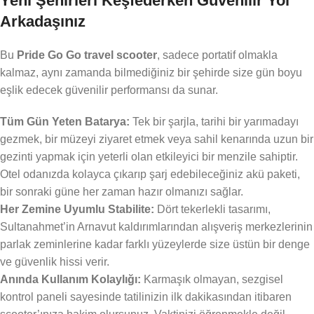
Yeni Şehirleri Keşfederken Güvenilir Yol
Arkadaşınız
Bu
Pride Go Go travel scooter
, sadece portatif olmakla
kalmaz, aynı zamanda bilmediğiniz bir şehirde size gün boyu
eşlik edecek güvenilir performansı da sunar.
Tüm Gün Yeten Batarya:
Tek bir şarjla, tarihi bir yarımadayı
gezmek, bir müzeyi ziyaret etmek veya sahil kenarında uzun bir
gezinti yapmak için yeterli olan etkileyici bir menzile sahiptir.
Otel odanızda kolayca çıkarıp şarj edebileceğiniz akü paketi,
bir sonraki güne her zaman hazır olmanızı sağlar.
Her Zemine Uyumlu Stabilite:
Dört tekerlekli tasarımı,
Sultanahmet’in Arnavut kaldırımlarından alışveriş merkezlerinin
parlak zeminlerine kadar farklı yüzeylerde size üstün bir denge
ve güvenlik hissi verir.
Anında Kullanım Kolaylığı:
Karmaşık olmayan, sezgisel
kontrol paneli sayesinde tatilinizin ilk dakikasından itibaren