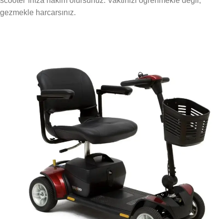
scooter’ınıza hakim olursunuz. Vaktinizi öğrenmekle değil,
gezmekle harcarsınız.