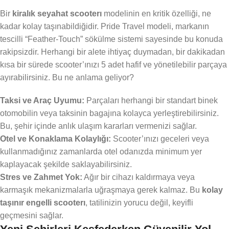
Bir
kiralık seyahat scooterı
modelinin en kritik özelliği, ne
kadar kolay taşınabildiğidir. Pride Travel modeli, markanın
tescilli “Feather-Touch” sökülme sistemi sayesinde bu konuda
rakipsizdir. Herhangi bir alete ihtiyaç duymadan, bir dakikadan
kısa bir sürede scooter’ınızı 5 adet hafif ve yönetilebilir parçaya
ayırabilirsiniz. Bu ne anlama geliyor?
Taksi ve Araç Uyumu:
Parçaları herhangi bir standart binek
otomobilin veya taksinin bagajına kolayca yerleştirebilirsiniz.
Bu, şehir içinde anlık ulaşım kararları vermenizi sağlar.
Otel ve Konaklama Kolaylığı:
Scooter’ınızı geceleri veya
kullanmadığınız zamanlarda otel odanızda minimum yer
kaplayacak şekilde saklayabilirsiniz.
Stres ve Zahmet Yok:
Ağır bir cihazı kaldırmaya veya
karmaşık mekanizmalarla uğraşmaya gerek kalmaz. Bu
kolay
taşınır engelli scooterı
, tatilinizin yorucu değil, keyifli
geçmesini sağlar.