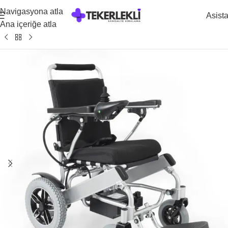
Navigasyona atla
Asist
Ana içeriğe atla
Ana Sayfa
/
Kiralık Akülü Tekerlekli Sandalye Modelleri