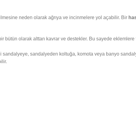
lmesine neden olarak ağrıya ve incinmelere yol açabilir. Bir
has
r bütün olarak alttan kavrar ve destekler. Bu sayede eklemler
kli sandalyeye, sandalyeden koltuğa, komota veya banyo sandalye
lir.