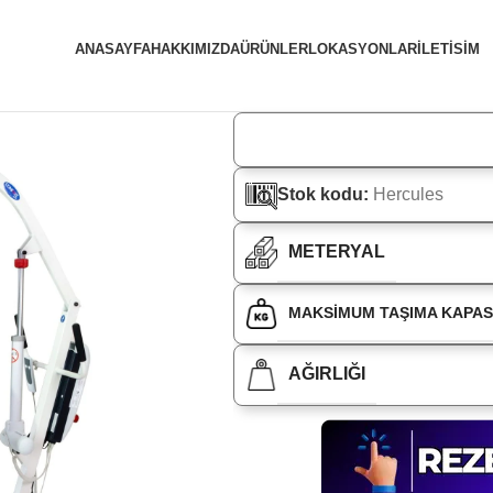
ANASAYFA
HAKKIMIZDA
ÜRÜNLER
LOKASYONLAR
ILETISIM
aşıma ve Kaldırma Lifti
Stok kodu:
Hercules
METERYAL
MAKSIMUM TAŞIMA KAPAS
AĞIRLIĞI