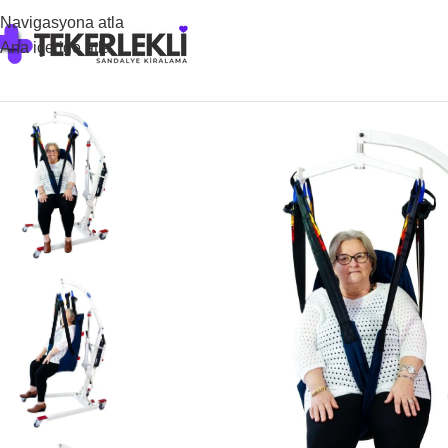
Navigasyona atla
Ana içeriğe atla
Ana Sayfa
/
Kiralık Hasta Kaldırma Lift Modelleri
/
Kiralık Hasta T