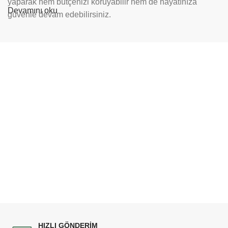
yaparak hem bütçenizi koruyabilir hem de hayatınıza
Devamını oku
güvenle devam edebilirsiniz.
Doğru yürüme yardımcısını seçmek, bağımsızlığınızı
yeniden kazanmanın ilk adımıdır.
Yürüme yardımcısı
kiralama
hizmetimizle, size en uygun modeli sunarak
adımlarınıza güç katmayı hedefliyoruz.
Neden Yürüme Yardımcısı veya
Rolatör Kiralamalısınız?
Bir yürüme yardımcısı kiralamak, özellikle geçici ihtiyaçlar
için son derece mantıklı ve faydalı bir seçenektir:
Güvenli Hareket:
Denge kaybı veya düşme riskini en aza
indirerek, ev içinde ve dışında güvenli bir şekilde
yürümenizi sağlar.
Bağımsızlığın Korunması:
Başkalarına olan bağımlılığı
HIZLI GÖNDERİM